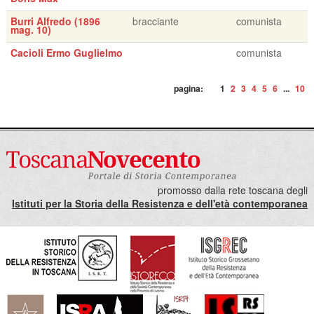
Burri Alfredo (1896
bracciante
comunista
mag. 10)
Cacioli Ermo Guglielmo
comunista
pagina:
1
2
3
4
5
6
...
10
promosso dalla rete toscana degli
Istituti per la Storia della Resistenza e dell'età contemporanea