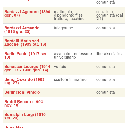
comunista
Bardazzi Agenore (1890
mattonaio,
socialista,
gen. 07)
dipendente ff.ss.
comunista (dal
trattore, facchino
'21)
Bardazzi Armando
falegname
comunista
(1913 giu. 25)
Bardelli Maria ved.
Zacchei (1903 ott. 16)
Barile Paolo (1917 set.
avvocato, professore
liberalsocialista
10)
universitario
Benassai Licurgo (1914
vetraio
comunista
gen. 17 - 1908 gen. 14)
Benci Osvaldo (1903
scultore in marmo
comunista
lug. 27)
Berlincioni Vinicio
comunista
Boddi Renato (1904
nov. 10)
Bonistalli Luigi (1910
set. 29)
Boris Max