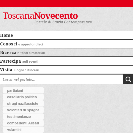
Home
Conosci
e approfondisci
Ricerca
in fonti e materiali
Partecipa
agli eventi
Visita
luoghi e itinerari
partigiani
casellario politico
stragi nazifasciste
volontari di Spagna
testimonianze
combattenti Alleati
volantini