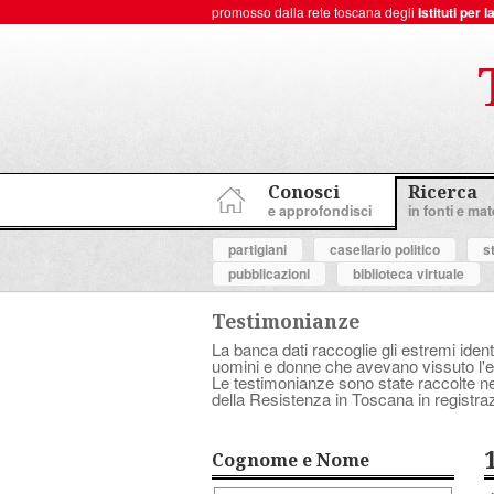
promosso dalla rete toscana degli
Istituti per
ToscanaNovecento Portale di Storia Contemporanea
Conosci
Ricerca
e approfondisci
in fonti e mate
partigiani
casellario politico
s
pubblicazioni
biblioteca virtuale
Testimonianze
La banca dati raccoglie gli estremi ident
uomini e donne che avevano vissuto l'es
Le testimonianze sono state raccolte nell
della Resistenza in Toscana in registraz
Cognome e Nome