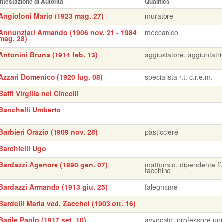
Intestazione di Autorita'
Qualifica
Angioloni Mario (1923 mag. 27)
muratore
Annunziati Armando (1906 nov. 21 - 1984
meccanico
mag. 28)
Antonini Bruna (1914 feb. 13)
aggiustatore, aggiuntatr
Azzari Domenico (1920 lug. 08)
specialista r.t. c.r.e.m.
Baffi Virgilia nei Cincelli
Banchelli Umberto
Barbieri Orazio (1909 nov. 28)
pasticciere
Barchielli Ugo
Bardazzi Agenore (1890 gen. 07)
mattonaio, dipendente ff.
facchino
Bardazzi Armando (1913 giu. 25)
falegname
Bardelli Maria ved. Zacchei (1903 ott. 16)
Barile Paolo (1917 set. 10)
avvocato, professore uni