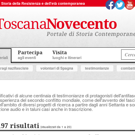
 la Storia della Resistenza e dell'età contemporanea
Partecipa
Visita
riali
agli eventi
luoghi e itinerari
tragi nazifasciste
volontari di Spagna
testimonianze
combatte
ificativi di alcune centinaia di testimonianze di protagonisti dell'anti
perienza del secondo conflitto mondiale, come dell'avvento del fascis
'ambito di diversi progetti di ricerca a partire dagli anni Settanta e s
ione audio e in taluni casi anche in trascrizione.
197 risultati
(visualizzati da 1 a 20)