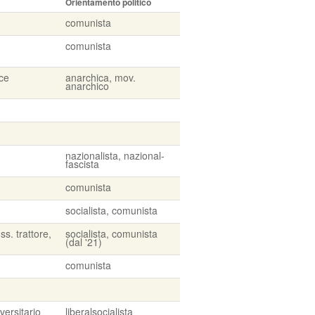
Orientamento politico
comunista
comunista
ice
anarchica, mov.
anarchico
nazionalista, nazional-
fascista
comunista
socialista, comunista
ss. trattore,
socialista, comunista
(dal '21)
comunista
versitario
liberalsocialista