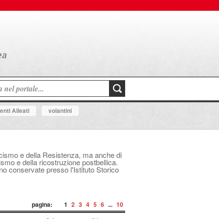
nti Alleati
volantini
fascismo e della Resistenza, ma anche di
mo e della ricostruzione postbellica.
ono conservate presso l'Istituto Storico
pagina:
1
2
3
4
5
6
...
10