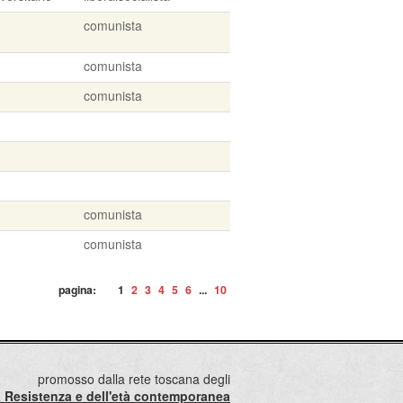
comunista
comunista
comunista
comunista
comunista
pagina:
1
2
3
4
5
6
...
10
promosso dalla rete toscana degli
lla Resistenza e dell'età contemporanea