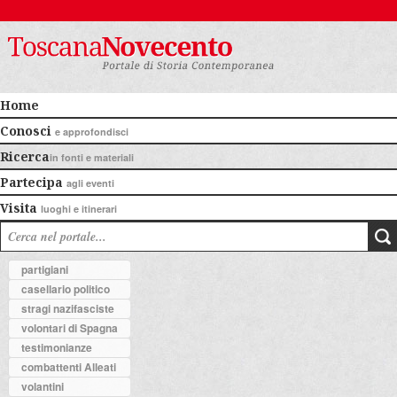
Home
Conosci
e approfondisci
Ricerca
in fonti e materiali
Partecipa
agli eventi
Visita
luoghi e itinerari
partigiani
casellario politico
stragi nazifasciste
volontari di Spagna
testimonianze
combattenti Alleati
volantini