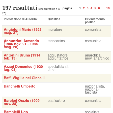
197 risultati
pagina:
1
2
3
4
5
6
...
10
(visualizzati da 1 a
20)
Intestazione di Autorita'
Qualifica
Orientamento
politico
Angioloni Mario (1923
muratore
comunista
mag. 27)
Annunziati Armando
meccanico
comunista
(1906 nov. 21 - 1984
mag. 28)
Antonini Bruna (1914
aggiustatore,
anarchica,
feb. 13)
aggiuntatrice
mov. anarchico
Azzari Domenico (1920
specialista r.t.
lug. 08)
c.r.e.m.
Baffi Virgilia nei Cincelli
Banchelli Umberto
nazionalista,
nazional-
fascista
Barbieri Orazio (1909
pasticciere
comunista
nov. 28)
Barchielli Ugo
socialista,