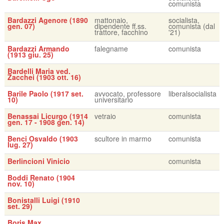
comunista
Bardazzi Agenore (1890
mattonaio,
socialista,
gen. 07)
dipendente ff.ss.
comunista (dal
trattore, facchino
'21)
Bardazzi Armando
falegname
comunista
(1913 giu. 25)
Bardelli Maria ved.
Zacchei (1903 ott. 16)
Barile Paolo (1917 set.
avvocato, professore
liberalsocialista
10)
universitario
Benassai Licurgo (1914
vetraio
comunista
gen. 17 - 1908 gen. 14)
Benci Osvaldo (1903
scultore in marmo
comunista
lug. 27)
Berlincioni Vinicio
comunista
Boddi Renato (1904
nov. 10)
Bonistalli Luigi (1910
set. 29)
Boris Max