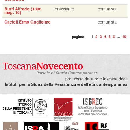
Burri Alfredo (1896
bracciante
comunista
mag. 10)
Cacioli Ermo Guglielmo
comunista
pagina:
1
2
3
4
5
6
...
10
promosso dalla rete toscana degli
Istituti per la Storia della Resistenza e dell'età contemporanea