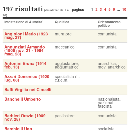
197 risultati
pagina:
1
2
3
4
5
6
...
10
(visualizzati da 1 a
20)
Intestazione di Autorita'
Qualifica
Orientamento
politico
Angioloni Mario (1923
muratore
comunista
mag. 27)
Annunziati Armando
meccanico
comunista
(1906 nov. 21 - 1984
mag. 28)
Antonini Bruna (1914
aggiustatore,
anarchica,
feb. 13)
aggiuntatrice
mov. anarchico
Azzari Domenico (1920
specialista r.t.
lug. 08)
c.r.e.m.
Baffi Virgilia nei Cincelli
Banchelli Umberto
nazionalista,
nazional-
fascista
Barbieri Orazio (1909
pasticciere
comunista
nov. 28)
Barchielli Ugo
socialista,