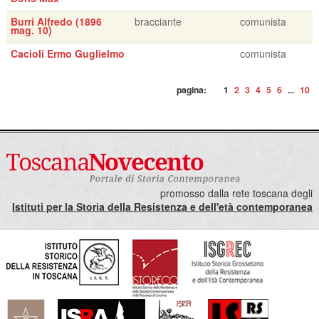
Burri Alfredo (1896
bracciante
comunista
mag. 10)
Cacioli Ermo Guglielmo
comunista
pagina:
1
2
3
4
5
6
...
10
promosso dalla rete toscana degli
Istituti per la Storia della Resistenza e dell'età contemporanea