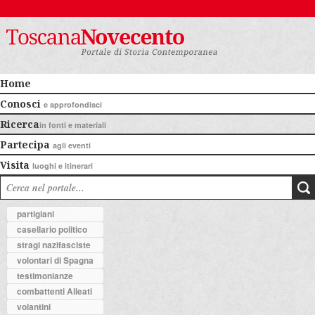
Home
Conosci
e approfondisci
Ricerca
in fonti e materiali
Partecipa
agli eventi
Visita
luoghi e itinerari
partigiani
casellario politico
stragi nazifasciste
volontari di Spagna
testimonianze
combattenti Alleati
volantini