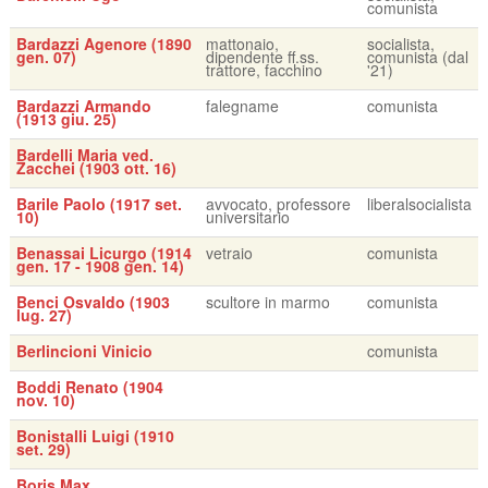
comunista
Bardazzi Agenore (1890
mattonaio,
socialista,
gen. 07)
dipendente ff.ss.
comunista (dal
trattore, facchino
'21)
Bardazzi Armando
falegname
comunista
(1913 giu. 25)
Bardelli Maria ved.
Zacchei (1903 ott. 16)
Barile Paolo (1917 set.
avvocato, professore
liberalsocialista
10)
universitario
Benassai Licurgo (1914
vetraio
comunista
gen. 17 - 1908 gen. 14)
Benci Osvaldo (1903
scultore in marmo
comunista
lug. 27)
Berlincioni Vinicio
comunista
Boddi Renato (1904
nov. 10)
Bonistalli Luigi (1910
set. 29)
Boris Max