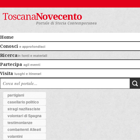
Home
Conosci
e approfondisci
Ricerca
in fonti e materiali
Partecipa
agli eventi
Visita
luoghi e itinerari
partigiani
casellario politico
stragi nazifasciste
volontari di Spagna
testimonianze
combattenti Alleati
volantini