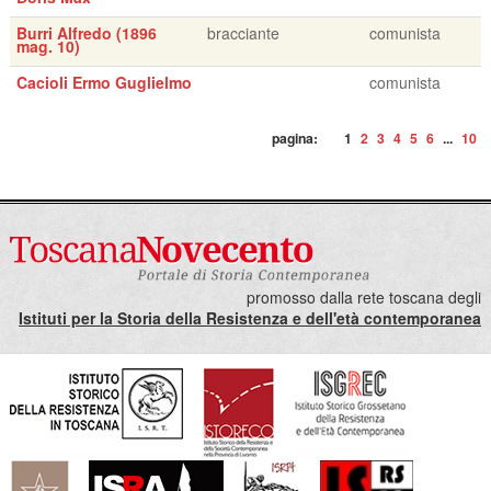
Burri Alfredo (1896
bracciante
comunista
mag. 10)
Cacioli Ermo Guglielmo
comunista
pagina:
1
2
3
4
5
6
...
10
promosso dalla rete toscana degli
Istituti per la Storia della Resistenza e dell'età contemporanea