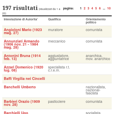
197 risultati
pagina:
1
2
3
4
5
6
...
10
(visualizzati da 1 a
20)
Intestazione di Autorita'
Qualifica
Orientamento
politico
Angioloni Mario (1923
muratore
comunista
mag. 27)
Annunziati Armando
meccanico
comunista
(1906 nov. 21 - 1984
mag. 28)
Antonini Bruna (1914
aggiustatore,
anarchica,
feb. 13)
aggiuntatrice
mov. anarchico
Azzari Domenico (1920
specialista r.t.
lug. 08)
c.r.e.m.
Baffi Virgilia nei Cincelli
Banchelli Umberto
nazionalista,
nazional-
fascista
Barbieri Orazio (1909
pasticciere
comunista
nov. 28)
Barchielli Ugo
socialista,