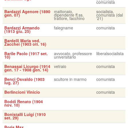
comunista
Bardazzi Agenore (1890
mattonaio,
socialista,
gen. 07)
dipendente ff.ss.
comunista (dal
trattore, facchino
'21)
Bardazzi Armando
falegname
comunista
(1913 giu. 25)
Bardelli Maria ved.
Zacchei (1903 ott. 16)
Barile Paolo (1917 set.
avvocato, professore
liberalsocialista
10)
universitario
Benassai Licurgo (1914
vetraio
comunista
gen. 17 - 1908 gen. 14)
Benci Osvaldo (1903
scultore in marmo
comunista
lug. 27)
Berlincioni Vinicio
comunista
Boddi Renato (1904
nov. 10)
Bonistalli Luigi (1910
set. 29)
Boris Max