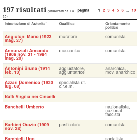
197 risultati
pagina:
1
2
3
4
5
6
...
10
(visualizzati da 1 a
20)
Intestazione di Autorita'
Qualifica
Orientamento
politico
Angioloni Mario (1923
muratore
comunista
mag. 27)
Annunziati Armando
meccanico
comunista
(1906 nov. 21 - 1984
mag. 28)
Antonini Bruna (1914
aggiustatore,
anarchica,
feb. 13)
aggiuntatrice
mov. anarchico
Azzari Domenico (1920
specialista r.t.
lug. 08)
c.r.e.m.
Baffi Virgilia nei Cincelli
Banchelli Umberto
nazionalista,
nazional-
fascista
Barbieri Orazio (1909
pasticciere
comunista
nov. 28)
Barchielli Ugo
socialista,