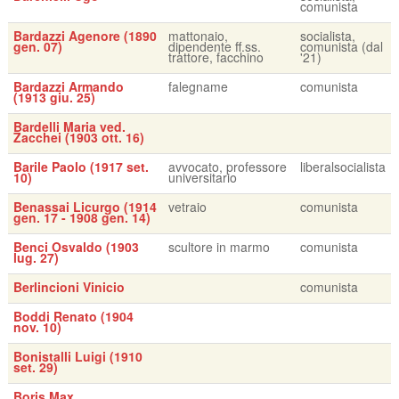
comunista
Bardazzi Agenore (1890
mattonaio,
socialista,
gen. 07)
dipendente ff.ss.
comunista (dal
trattore, facchino
'21)
Bardazzi Armando
falegname
comunista
(1913 giu. 25)
Bardelli Maria ved.
Zacchei (1903 ott. 16)
Barile Paolo (1917 set.
avvocato, professore
liberalsocialista
10)
universitario
Benassai Licurgo (1914
vetraio
comunista
gen. 17 - 1908 gen. 14)
Benci Osvaldo (1903
scultore in marmo
comunista
lug. 27)
Berlincioni Vinicio
comunista
Boddi Renato (1904
nov. 10)
Bonistalli Luigi (1910
set. 29)
Boris Max