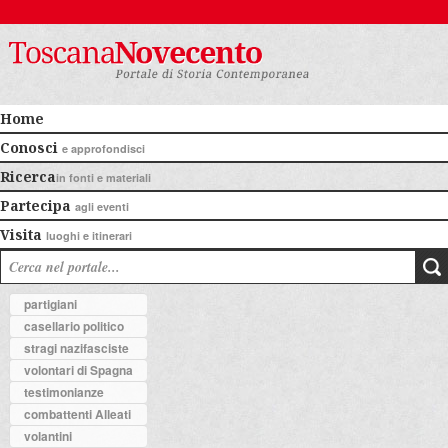
Home
Conosci
e approfondisci
Ricerca
in fonti e materiali
Partecipa
agli eventi
Visita
luoghi e itinerari
partigiani
casellario politico
stragi nazifasciste
volontari di Spagna
testimonianze
combattenti Alleati
volantini