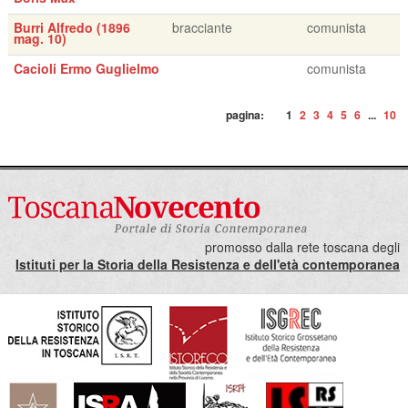
Burri Alfredo (1896
bracciante
comunista
mag. 10)
Cacioli Ermo Guglielmo
comunista
pagina:
1
2
3
4
5
6
...
10
promosso dalla rete toscana degli
Istituti per la Storia della Resistenza e dell'età contemporanea