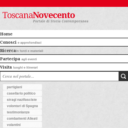
Home
Conosci
e approfondisci
Ricerca
in fonti e materiali
Partecipa
agli eventi
Visita
luoghi e itinerari
partigiani
casellario politico
stragi nazifasciste
volontari di Spagna
testimonianze
combattenti Alleati
volantini