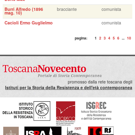
Burri Alfredo (1896
bracciante
comunista
mag. 10)
Cacioli Ermo Guglielmo
comunista
pagina:
1
2
3
4
5
6
...
10
promosso dalla rete toscana degli
Istituti per la Storia della Resistenza e dell'età contemporanea