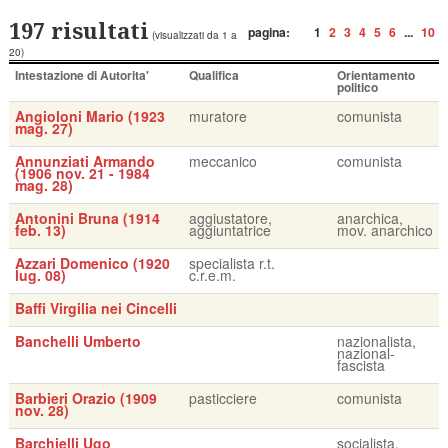
197 risultati
pagina:
1
2
3
4
5
6
...
10
(visualizzati da 1 a
20)
Intestazione di Autorita'
Qualifica
Orientamento
politico
Angioloni Mario (1923
muratore
comunista
mag. 27)
Annunziati Armando
meccanico
comunista
(1906 nov. 21 - 1984
mag. 28)
Antonini Bruna (1914
aggiustatore,
anarchica,
feb. 13)
aggiuntatrice
mov. anarchico
Azzari Domenico (1920
specialista r.t.
lug. 08)
c.r.e.m.
Baffi Virgilia nei Cincelli
Banchelli Umberto
nazionalista,
nazional-
fascista
Barbieri Orazio (1909
pasticciere
comunista
nov. 28)
Barchielli Ugo
socialista,