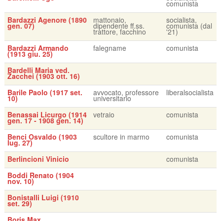
comunista
Bardazzi Agenore (1890
mattonaio,
socialista,
gen. 07)
dipendente ff.ss.
comunista (dal
trattore, facchino
'21)
Bardazzi Armando
falegname
comunista
(1913 giu. 25)
Bardelli Maria ved.
Zacchei (1903 ott. 16)
Barile Paolo (1917 set.
avvocato, professore
liberalsocialista
10)
universitario
Benassai Licurgo (1914
vetraio
comunista
gen. 17 - 1908 gen. 14)
Benci Osvaldo (1903
scultore in marmo
comunista
lug. 27)
Berlincioni Vinicio
comunista
Boddi Renato (1904
nov. 10)
Bonistalli Luigi (1910
set. 29)
Boris Max