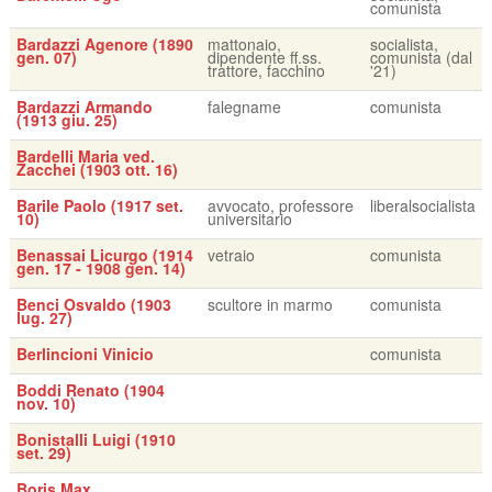
comunista
Bardazzi Agenore (1890
mattonaio,
socialista,
gen. 07)
dipendente ff.ss.
comunista (dal
trattore, facchino
'21)
Bardazzi Armando
falegname
comunista
(1913 giu. 25)
Bardelli Maria ved.
Zacchei (1903 ott. 16)
Barile Paolo (1917 set.
avvocato, professore
liberalsocialista
10)
universitario
Benassai Licurgo (1914
vetraio
comunista
gen. 17 - 1908 gen. 14)
Benci Osvaldo (1903
scultore in marmo
comunista
lug. 27)
Berlincioni Vinicio
comunista
Boddi Renato (1904
nov. 10)
Bonistalli Luigi (1910
set. 29)
Boris Max