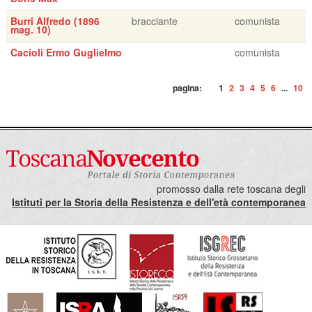
Burri Alfredo (1896
bracciante
comunista
mag. 10)
Cacioli Ermo Guglielmo
comunista
pagina:
1
2
3
4
5
6
...
10
promosso dalla rete toscana degli
Istituti per la Storia della Resistenza e dell'età contemporanea