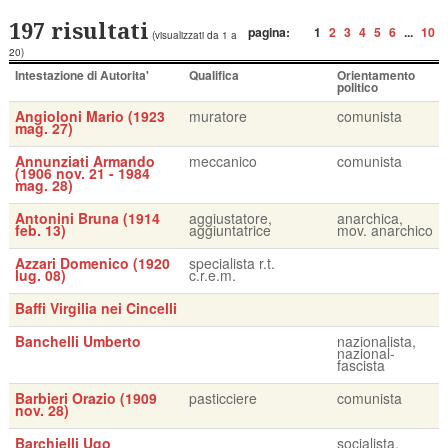
197 risultati
pagina:
1
2
3
4
5
6
...
10
(visualizzati da 1 a
20)
Intestazione di Autorita'
Qualifica
Orientamento
politico
Angioloni Mario (1923
muratore
comunista
mag. 27)
Annunziati Armando
meccanico
comunista
(1906 nov. 21 - 1984
mag. 28)
Antonini Bruna (1914
aggiustatore,
anarchica,
feb. 13)
aggiuntatrice
mov. anarchico
Azzari Domenico (1920
specialista r.t.
lug. 08)
c.r.e.m.
Baffi Virgilia nei Cincelli
Banchelli Umberto
nazionalista,
nazional-
fascista
Barbieri Orazio (1909
pasticciere
comunista
nov. 28)
Barchielli Ugo
socialista,