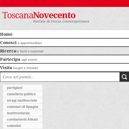
Home
Conosci
e approfondisci
Ricerca
in fonti e materiali
Partecipa
agli eventi
Visita
luoghi e itinerari
partigiani
casellario politico
stragi nazifasciste
volontari di Spagna
testimonianze
combattenti Alleati
volantini