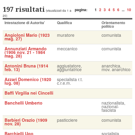
197 risultati
pagina:
1
2
3
4
5
6
...
10
(visualizzati da 1 a
20)
Intestazione di Autorita'
Qualifica
Orientamento
politico
Angioloni Mario (1923
muratore
comunista
mag. 27)
Annunziati Armando
meccanico
comunista
(1906 nov. 21 - 1984
mag. 28)
Antonini Bruna (1914
aggiustatore,
anarchica,
feb. 13)
aggiuntatrice
mov. anarchico
Azzari Domenico (1920
specialista r.t.
lug. 08)
c.r.e.m.
Baffi Virgilia nei Cincelli
Banchelli Umberto
nazionalista,
nazional-
fascista
Barbieri Orazio (1909
pasticciere
comunista
nov. 28)
Barchielli Ugo
socialista,