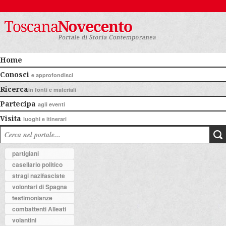
Home
Conosci
e approfondisci
Ricerca
in fonti e materiali
Partecipa
agli eventi
Visita
luoghi e itinerari
partigiani
casellario politico
stragi nazifasciste
volontari di Spagna
testimonianze
combattenti Alleati
volantini