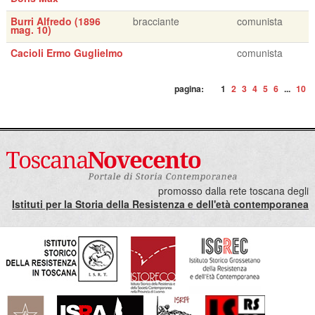
Burri Alfredo (1896
bracciante
comunista
mag. 10)
Cacioli Ermo Guglielmo
comunista
pagina:
1
2
3
4
5
6
...
10
promosso dalla rete toscana degli
Istituti per la Storia della Resistenza e dell'età contemporanea