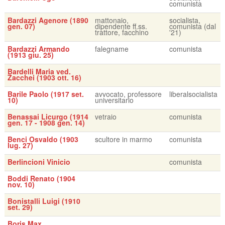
comunista
Bardazzi Agenore (1890
mattonaio,
socialista,
gen. 07)
dipendente ff.ss.
comunista (dal
trattore, facchino
'21)
Bardazzi Armando
falegname
comunista
(1913 giu. 25)
Bardelli Maria ved.
Zacchei (1903 ott. 16)
Barile Paolo (1917 set.
avvocato, professore
liberalsocialista
10)
universitario
Benassai Licurgo (1914
vetraio
comunista
gen. 17 - 1908 gen. 14)
Benci Osvaldo (1903
scultore in marmo
comunista
lug. 27)
Berlincioni Vinicio
comunista
Boddi Renato (1904
nov. 10)
Bonistalli Luigi (1910
set. 29)
Boris Max