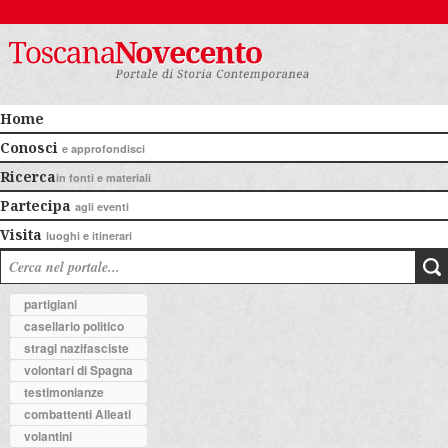
Home
Conosci
e approfondisci
Ricerca
in fonti e materiali
Partecipa
agli eventi
Visita
luoghi e itinerari
partigiani
casellario politico
stragi nazifasciste
volontari di Spagna
testimonianze
combattenti Alleati
volantini