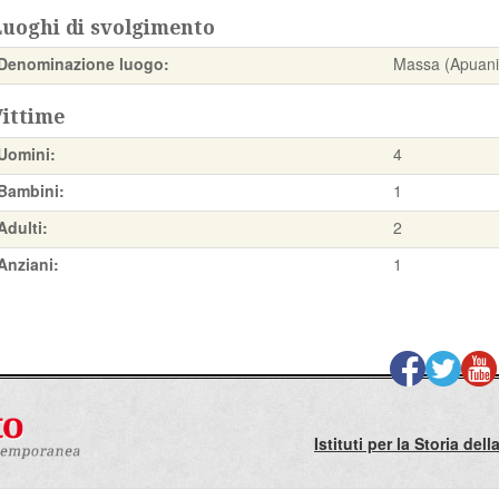
Luoghi di svolgimento
Denominazione luogo:
Massa (Apuani
Vittime
Uomini:
4
Bambini:
1
Adulti:
2
Anziani:
1
Istituti per la Storia de