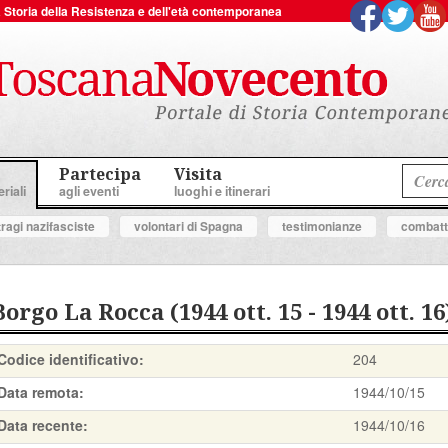
 la Storia della Resistenza e dell'età contemporanea
Partecipa
Visita
riali
agli eventi
luoghi e itinerari
tragi nazifasciste
volontari di Spagna
testimonianze
combatte
Borgo La Rocca (1944 ott. 15 - 1944 ott. 16
Codice identificativo:
204
Data remota:
1944/10/15
Data recente:
1944/10/16