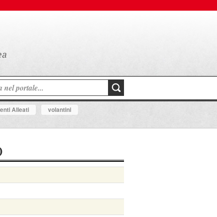
nti Alleati
volantini
)