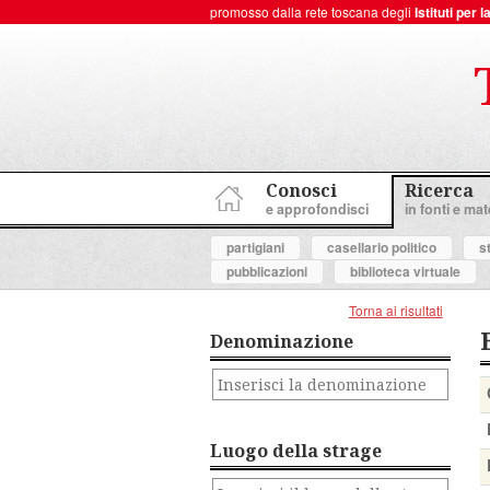
promosso dalla rete toscana degli
Istituti per
ToscanaNovecento Portale di Storia Contemporanea
Conosci
Ricerca
e approfondisci
in fonti e mate
partigiani
casellario politico
s
pubblicazioni
biblioteca virtuale
Torna ai risultati
Denominazione
Luogo della strage