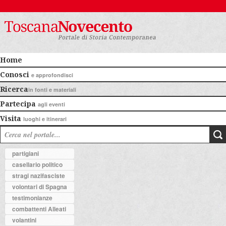
Home
Conosci
e approfondisci
Ricerca
in fonti e materiali
Partecipa
agli eventi
Visita
luoghi e itinerari
partigiani
casellario politico
stragi nazifasciste
volontari di Spagna
testimonianze
combattenti Alleati
volantini