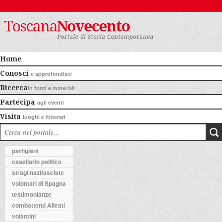
Home
Conosci
e approfondisci
Ricerca
in fonti e materiali
Partecipa
agli eventi
Visita
luoghi e itinerari
partigiani
casellario politico
stragi nazifasciste
volontari di Spagna
testimonianze
combattenti Alleati
volantini