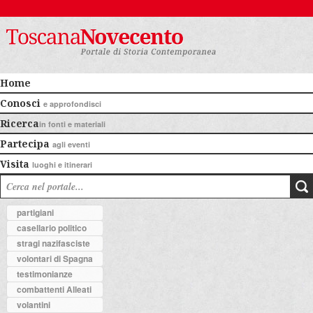
Home
Conosci
e approfondisci
Ricerca
in fonti e materiali
Partecipa
agli eventi
Visita
luoghi e itinerari
partigiani
casellario politico
stragi nazifasciste
volontari di Spagna
testimonianze
combattenti Alleati
volantini