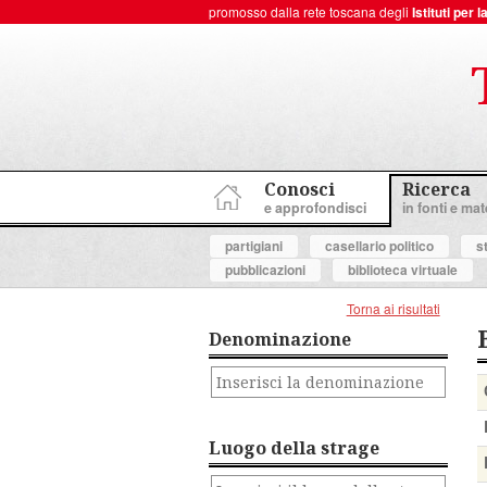
promosso dalla rete toscana degli
Istituti per
ToscanaNovecento Portale di Storia Contemporanea
Conosci
Ricerca
e approfondisci
in fonti e mate
partigiani
casellario politico
s
pubblicazioni
biblioteca virtuale
Torna ai risultati
Denominazione
Luogo della strage