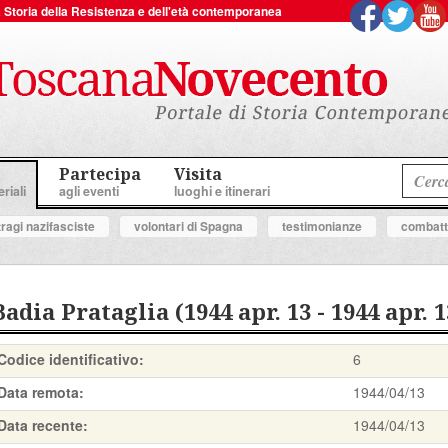
 la Storia della Resistenza e dell'età contemporanea
Partecipa
Visita
riali
agli eventi
luoghi e itinerari
tragi nazifasciste
volontari di Spagna
testimonianze
combatte
Badia Prataglia (1944 apr. 13 - 1944 apr. 1
Codice identificativo:
6
Data remota:
1944/04/13
Data recente:
1944/04/13