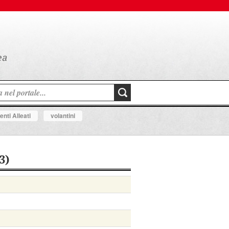
nti Alleati
volantini
3)