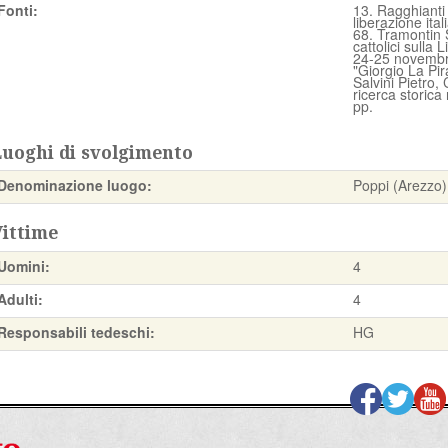
Fonti:
13. Ragghianti
liberazione ital
68. Tramontin S
cattolici sulla
24-25 novembre
"Giorgio La Pi
Salvini Pietro,
ricerca storica 
pp.
Luoghi di svolgimento
Denominazione luogo:
Poppi (Arezzo)
Vittime
Uomini:
4
Adulti:
4
Responsabili tedeschi:
HG