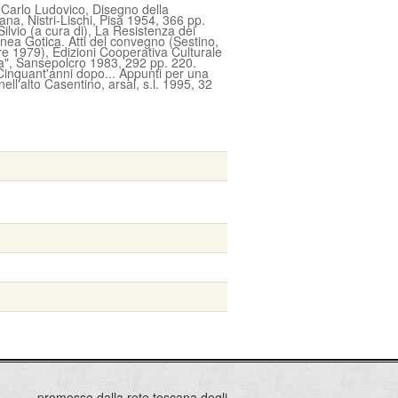
 Carlo Ludovico, Disegno della
iana, Nistri-Lischi, Pisa 1954, 366 pp.
ilvio (a cura di), La Resistenza dei
 Linea Gotica. Atti del convegno (Sestino,
 1979), Edizioni Cooperativa Culturale
ra", Sansepolcro 1983, 292 pp. 220.
 Cinquant'anni dopo... Appunti per una
nell'alto Casentino, arsal, s.l. 1995, 32
promosso dalla rete toscana degli