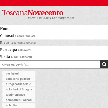
Home
Conosci
e approfondisci
Ricerca
in fonti e materiali
Partecipa
agli eventi
Visita
luoghi e itinerari
partigiani
casellario politico
stragi nazifasciste
volontari di Spagna
testimonianze
combattenti Alleati
volantini