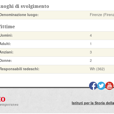
Luoghi di svolgimento
Denominazione luogo:
Firenze (Firen
Vittime
Uomini:
4
Adulti:
1
Anziani:
3
Donne:
2
Responsabili tedeschi:
Wh (362)
Istituti per la Storia de