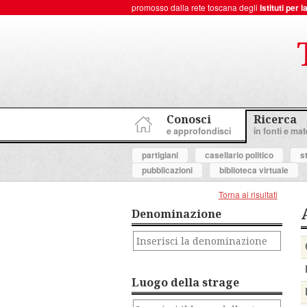
promosso dalla rete toscana degli
Istituti per
ToscanaNovecento Portale di Storia Contemporanea
Conosci
Ricerca
e approfondisci
in fonti e mate
partigiani
casellario politico
s
pubblicazioni
biblioteca virtuale
Torna ai risultati
Denominazione
Luogo della strage