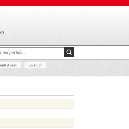
nti Alleati
volantini