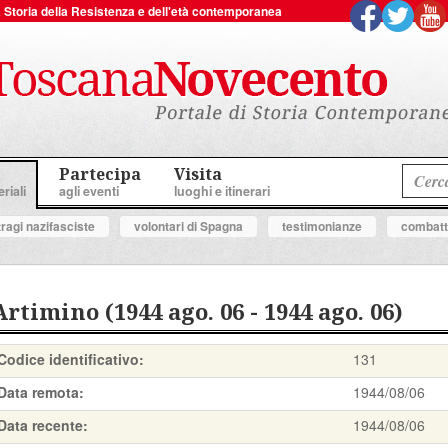
 la Storia della Resistenza e dell'età contemporanea
Partecipa
Visita
riali
agli eventi
luoghi e itinerari
tragi nazifasciste
volontari di Spagna
testimonianze
combatte
Artimino (1944 ago. 06 - 1944 ago. 06)
Codice identificativo:
131
Data remota:
1944/08/06
Data recente:
1944/08/06