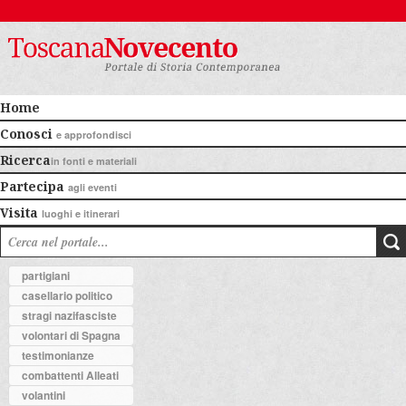
Home
Conosci
e approfondisci
Ricerca
in fonti e materiali
Partecipa
agli eventi
Visita
luoghi e itinerari
partigiani
casellario politico
stragi nazifasciste
volontari di Spagna
testimonianze
combattenti Alleati
volantini