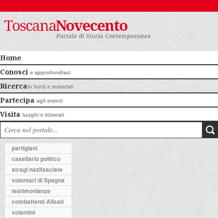
Home
Conosci
e approfondisci
Ricerca
in fonti e materiali
Partecipa
agli eventi
Visita
luoghi e itinerari
partigiani
casellario politico
stragi nazifasciste
volontari di Spagna
testimonianze
combattenti Alleati
volantini