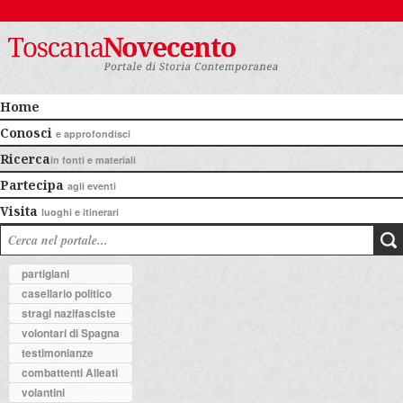
Home
Conosci
e approfondisci
Ricerca
in fonti e materiali
Partecipa
agli eventi
Visita
luoghi e itinerari
partigiani
casellario politico
stragi nazifasciste
volontari di Spagna
testimonianze
combattenti Alleati
volantini