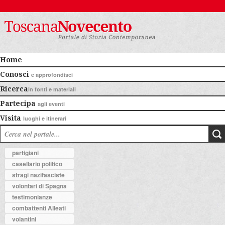
Home
Conosci
e approfondisci
Ricerca
in fonti e materiali
Partecipa
agli eventi
Visita
luoghi e itinerari
partigiani
casellario politico
stragi nazifasciste
volontari di Spagna
testimonianze
combattenti Alleati
volantini