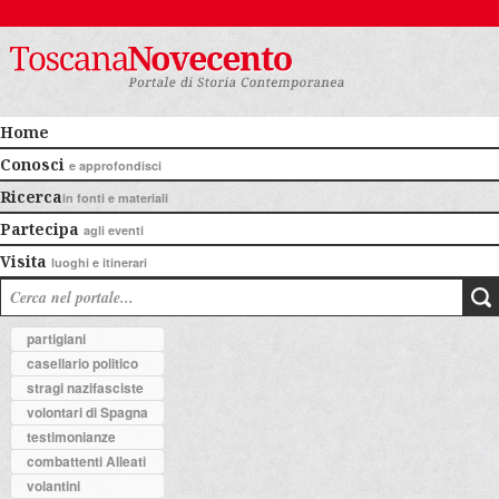
Home
Conosci
e approfondisci
Ricerca
in fonti e materiali
Partecipa
agli eventi
Visita
luoghi e itinerari
partigiani
casellario politico
stragi nazifasciste
volontari di Spagna
testimonianze
combattenti Alleati
volantini