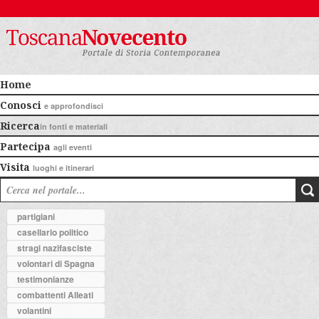
Home
Conosci
e approfondisci
Ricerca
in fonti e materiali
Partecipa
agli eventi
Visita
luoghi e itinerari
partigiani
casellario politico
stragi nazifasciste
volontari di Spagna
testimonianze
combattenti Alleati
volantini