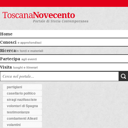
Home
Conosci
e approfondisci
Ricerca
in fonti e materiali
Partecipa
agli eventi
Visita
luoghi e itinerari
partigiani
casellario politico
stragi nazifasciste
volontari di Spagna
testimonianze
combattenti Alleati
volantini