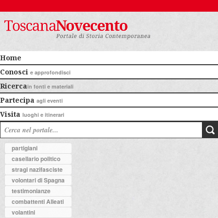
Home
Conosci
e approfondisci
Ricerca
in fonti e materiali
Partecipa
agli eventi
Visita
luoghi e itinerari
partigiani
casellario politico
stragi nazifasciste
volontari di Spagna
testimonianze
combattenti Alleati
volantini