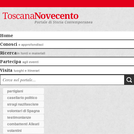
Home
Conosci
e approfondisci
Ricerca
in fonti e materiali
Partecipa
agli eventi
Visita
luoghi e itinerari
partigiani
casellario politico
stragi nazifasciste
volontari di Spagna
testimonianze
combattenti Alleati
volantini