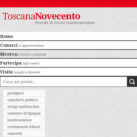
Home
Conosci
e approfondisci
Ricerca
in fonti e materiali
Partecipa
agli eventi
Visita
luoghi e itinerari
partigiani
casellario politico
stragi nazifasciste
volontari di Spagna
testimonianze
combattenti Alleati
volantini