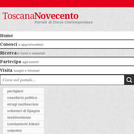
Home
Conosci
e approfondisci
Ricerca
in fonti e materiali
Partecipa
agli eventi
Visita
luoghi e itinerari
partigiani
casellario politico
stragi nazifasciste
volontari di Spagna
testimonianze
combattenti Alleati
volantini