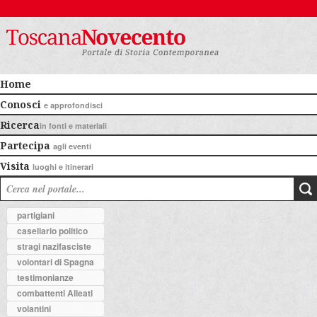
Home
Conosci
e approfondisci
Ricerca
in fonti e materiali
Partecipa
agli eventi
Visita
luoghi e itinerari
partigiani
casellario politico
stragi nazifasciste
volontari di Spagna
testimonianze
combattenti Alleati
volantini