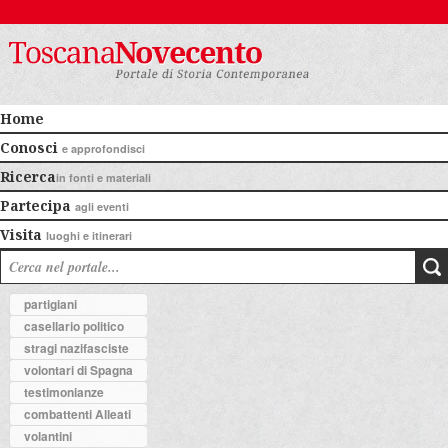
Home
Conosci
e approfondisci
Ricerca
in fonti e materiali
Partecipa
agli eventi
Visita
luoghi e itinerari
partigiani
casellario politico
stragi nazifasciste
volontari di Spagna
testimonianze
combattenti Alleati
volantini