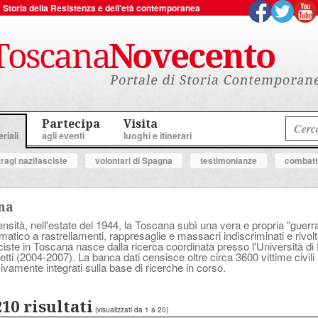
 la Storia della Resistenza e dell'età contemporanea
Partecipa
Visita
riali
agli eventi
luoghi e itinerari
tragi nazifasciste
volontari di Spagna
testimonianze
combatte
ana
sità, nell'estate del 1944, la Toscana subì una vera e propria "guerra a
tico a rastrellamenti, rappresaglie e massacri indiscriminati e rivolt
asciste in Toscana nasce dalla ricerca coordinata presso l'Università d
tti (2004-2007). La banca dati censisce oltre circa 3600 vittime civili 
ivamente integrati sulla base di ricerche in corso.
210 risultati
(visualizzati da 1 a 20)