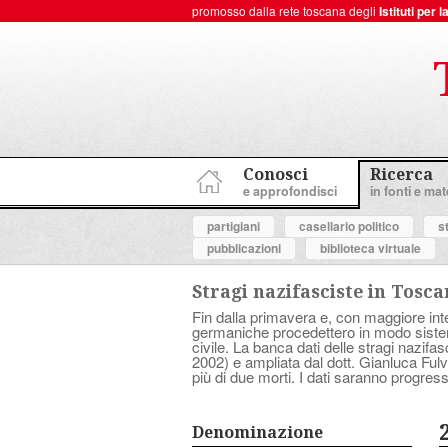
promosso dalla rete toscana degli
Istituti per
ToscanaNovecento Portale di Storia Contemporanea
Conosci
Ricerca
e approfondisci
in fonti e mate
partigiani
casellario politico
s
pubblicazioni
biblioteca virtuale
Stragi nazifasciste in Tosc
Fin dalla primavera e, con maggiore inten
germaniche procedettero in modo sistema
civile. La banca dati delle stragi nazif
2002) e ampliata dal dott. Gianluca Fulve
più di due morti. I dati saranno progress
Denominazione