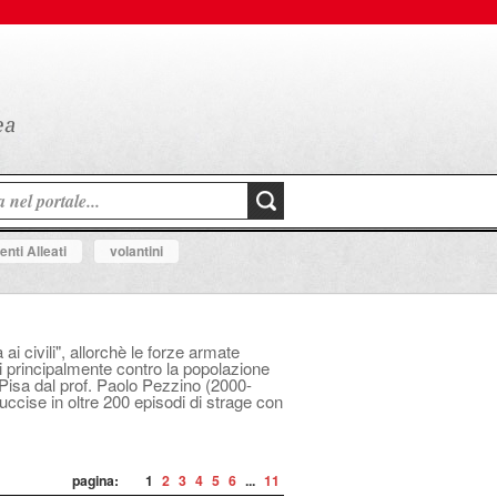
nti Alleati
volantini
i civili", allorchè le forze armate
i principalmente contro la popolazione
i Pisa dal prof. Paolo Pezzino (2000-
uccise in oltre 200 episodi di strage con
pagina:
1
2
3
4
5
6
...
11