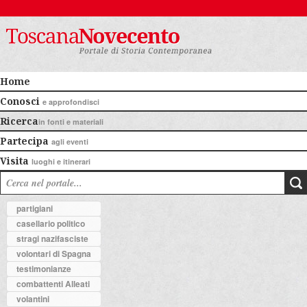
Home
Conosci
e approfondisci
Ricerca
in fonti e materiali
Partecipa
agli eventi
Visita
luoghi e itinerari
partigiani
casellario politico
stragi nazifasciste
volontari di Spagna
testimonianze
combattenti Alleati
volantini