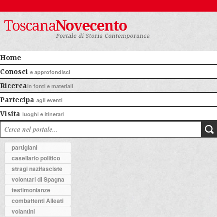
Home
Conosci
e approfondisci
Ricerca
in fonti e materiali
Partecipa
agli eventi
Visita
luoghi e itinerari
partigiani
casellario politico
stragi nazifasciste
volontari di Spagna
testimonianze
combattenti Alleati
volantini