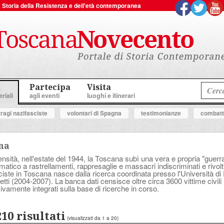
 la Storia della Resistenza e dell'età contemporanea
Partecipa
Visita
riali
agli eventi
luoghi e itinerari
tragi nazifasciste
volontari di Spagna
testimonianze
combatte
ana
sità, nell'estate del 1944, la Toscana subì una vera e propria "guerra a
tico a rastrellamenti, rappresaglie e massacri indiscriminati e rivolt
asciste in Toscana nasce dalla ricerca coordinata presso l'Università d
tti (2004-2007). La banca dati censisce oltre circa 3600 vittime civili 
ivamente integrati sulla base di ricerche in corso.
210 risultati
(visualizzati da 1 a 20)