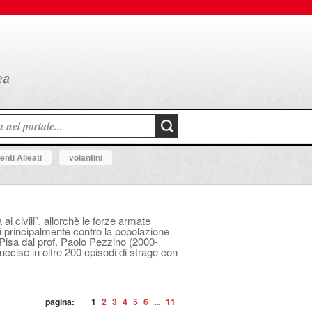
nti Alleati
volantini
i civili", allorchè le forze armate
i principalmente contro la popolazione
i Pisa dal prof. Paolo Pezzino (2000-
uccise in oltre 200 episodi di strage con
pagina:
1
2
3
4
5
6
...
11