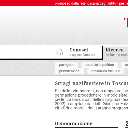
promosso dalla rete toscana degli
Istituti per
ToscanaNovecento Portale di Storia Contemporanea
Conosci
Ricerca
e approfondisci
in fonti e mate
partigiani
casellario politico
s
pubblicazioni
biblioteca virtuale
Stragi nazifasciste in Tosc
Fin dalla primavera e, con maggiore inten
germaniche procedettero in modo sistema
civile. La banca dati delle stragi nazif
2002) e ampliata dal dott. Gianluca Fulve
più di due morti. I dati saranno progress
Denominazione