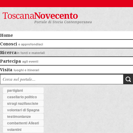
Home
Conosci
e approfondisci
Ricerca
in fonti e materiali
Partecipa
agli eventi
Visita
luoghi e itinerari
partigiani
casellario politico
stragi nazifasciste
volontari di Spagna
testimonianze
combattenti Alleati
volantini