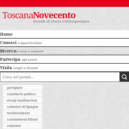
Home
Conosci
e approfondisci
Ricerca
in fonti e materiali
Partecipa
agli eventi
Visita
luoghi e itinerari
partigiani
casellario politico
stragi nazifasciste
volontari di Spagna
testimonianze
combattenti Alleati
volantini