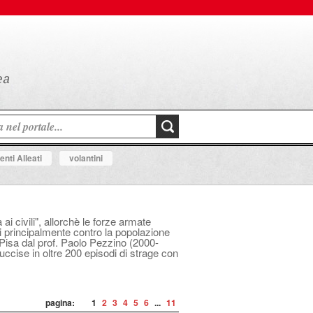
nti Alleati
volantini
i civili", allorchè le forze armate
i principalmente contro la popolazione
i Pisa dal prof. Paolo Pezzino (2000-
uccise in oltre 200 episodi di strage con
pagina:
1
2
3
4
5
6
...
11