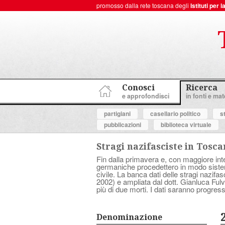
promosso dalla rete toscana degli
Istituti per
ToscanaNovecento Portale di Storia Contemporanea
Conosci
Ricerca
e approfondisci
in fonti e mate
partigiani
casellario politico
s
pubblicazioni
biblioteca virtuale
Stragi nazifasciste in Tosc
Fin dalla primavera e, con maggiore inten
germaniche procedettero in modo sistema
civile. La banca dati delle stragi nazif
2002) e ampliata dal dott. Gianluca Fulve
più di due morti. I dati saranno progress
Denominazione