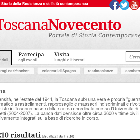
 la Storia della Resistenza e dell'età contemporanea
Partecipa
Visita
riali
agli eventi
luoghi e itinerari
tragi nazifasciste
volontari di Spagna
testimonianze
combatte
ana
sità, nell'estate del 1944, la Toscana subì una vera e propria "guerra a
tico a rastrellamenti, rappresaglie e massacri indiscriminati e rivolt
asciste in Toscana nasce dalla ricerca coordinata presso l'Università d
tti (2004-2007). La banca dati censisce oltre circa 3600 vittime civili 
ivamente integrati sulla base di ricerche in corso.
210 risultati
(visualizzati da 1 a 20)