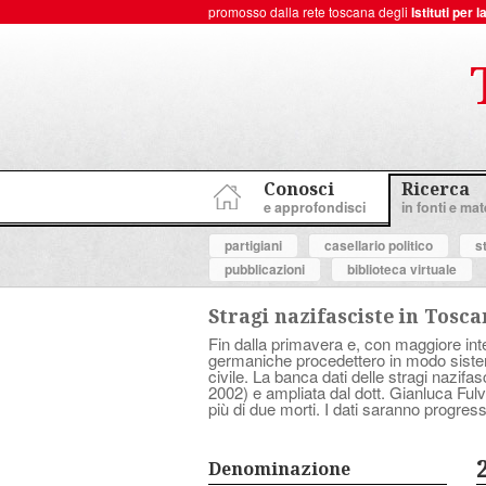
promosso dalla rete toscana degli
Istituti per
ToscanaNovecento Portale di Storia Contemporanea
Conosci
Ricerca
e approfondisci
in fonti e mate
partigiani
casellario politico
s
pubblicazioni
biblioteca virtuale
Stragi nazifasciste in Tosc
Fin dalla primavera e, con maggiore inten
germaniche procedettero in modo sistema
civile. La banca dati delle stragi nazif
2002) e ampliata dal dott. Gianluca Fulve
più di due morti. I dati saranno progress
Denominazione