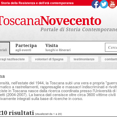
 la Storia della Resistenza e dell'età contemporanea
Partecipa
Visita
riali
agli eventi
luoghi e itinerari
tragi nazifasciste
volontari di Spagna
testimonianze
combatte
ana
sità, nell'estate del 1944, la Toscana subì una vera e propria "guerra a
tico a rastrellamenti, rappresaglie e massacri indiscriminati e rivolt
asciste in Toscana nasce dalla ricerca coordinata presso l'Università d
tti (2004-2007). La banca dati censisce oltre circa 3600 vittime civili 
ivamente integrati sulla base di ricerche in corso.
210 risultati
(visualizzati da 1 a 20)