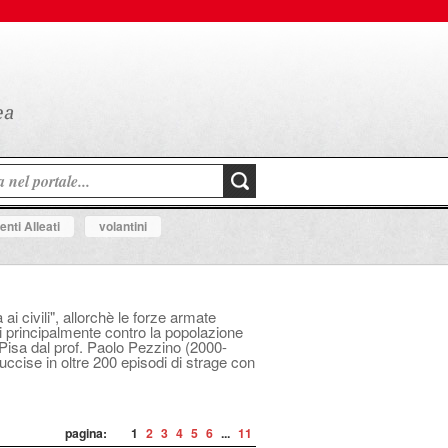
nti Alleati
volantini
i civili", allorchè le forze armate
i principalmente contro la popolazione
i Pisa dal prof. Paolo Pezzino (2000-
uccise in oltre 200 episodi di strage con
pagina:
1
2
3
4
5
6
...
11