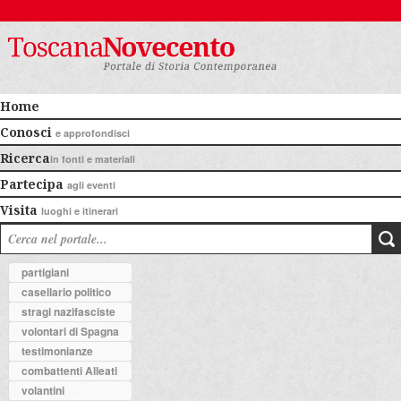
Home
Conosci
e approfondisci
Ricerca
in fonti e materiali
Partecipa
agli eventi
Visita
luoghi e itinerari
partigiani
casellario politico
stragi nazifasciste
volontari di Spagna
testimonianze
combattenti Alleati
volantini