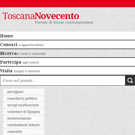
Home
Conosci
e approfondisci
Ricerca
in fonti e materiali
Partecipa
agli eventi
Visita
luoghi e itinerari
partigiani
casellario politico
stragi nazifasciste
volontari di Spagna
testimonianze
combattenti Alleati
volantini