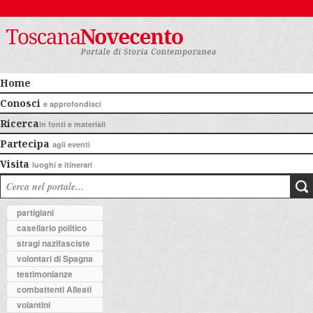
Home
Conosci
e approfondisci
Ricerca
in fonti e materiali
Partecipa
agli eventi
Visita
luoghi e itinerari
partigiani
casellario politico
stragi nazifasciste
volontari di Spagna
testimonianze
combattenti Alleati
volantini