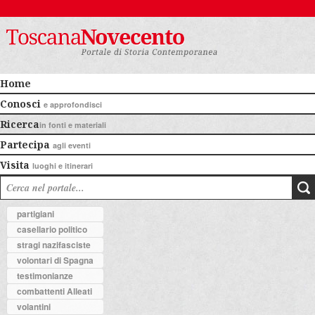
Home
Conosci
e approfondisci
Ricerca
in fonti e materiali
Partecipa
agli eventi
Visita
luoghi e itinerari
partigiani
casellario politico
stragi nazifasciste
volontari di Spagna
testimonianze
combattenti Alleati
volantini