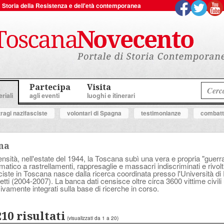
 la Storia della Resistenza e dell'età contemporanea
Partecipa
Visita
riali
agli eventi
luoghi e itinerari
tragi nazifasciste
volontari di Spagna
testimonianze
combatte
ana
sità, nell'estate del 1944, la Toscana subì una vera e propria "guerra a
tico a rastrellamenti, rappresaglie e massacri indiscriminati e rivolt
asciste in Toscana nasce dalla ricerca coordinata presso l'Università d
tti (2004-2007). La banca dati censisce oltre circa 3600 vittime civili 
ivamente integrati sulla base di ricerche in corso.
210 risultati
(visualizzati da 1 a 20)