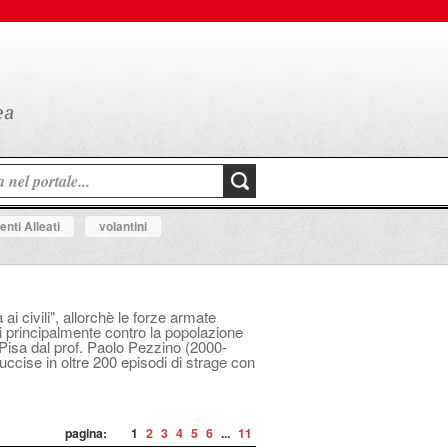
nti Alleati
volantini
i civili", allorchè le forze armate
i principalmente contro la popolazione
i Pisa dal prof. Paolo Pezzino (2000-
uccise in oltre 200 episodi di strage con
pagina:
1
2
3
4
5
6
...
11