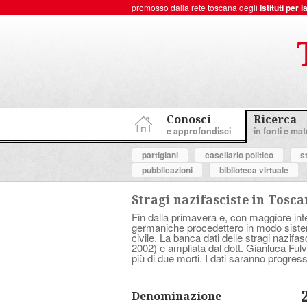
promosso dalla rete toscana degli
Istituti per
ToscanaNovecento Portale di Storia Contemporanea
Conosci
Ricerca
e approfondisci
in fonti e mate
partigiani
casellario politico
s
pubblicazioni
biblioteca virtuale
Stragi nazifasciste in Tosc
Fin dalla primavera e, con maggiore inten
germaniche procedettero in modo sistema
civile. La banca dati delle stragi nazif
2002) e ampliata dal dott. Gianluca Fulve
più di due morti. I dati saranno progress
Denominazione