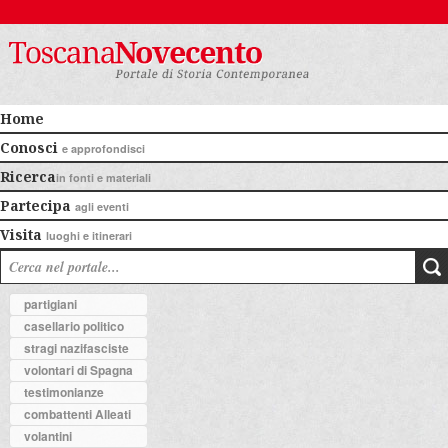
Home
Conosci
e approfondisci
Ricerca
in fonti e materiali
Partecipa
agli eventi
Visita
luoghi e itinerari
partigiani
casellario politico
stragi nazifasciste
volontari di Spagna
testimonianze
combattenti Alleati
volantini