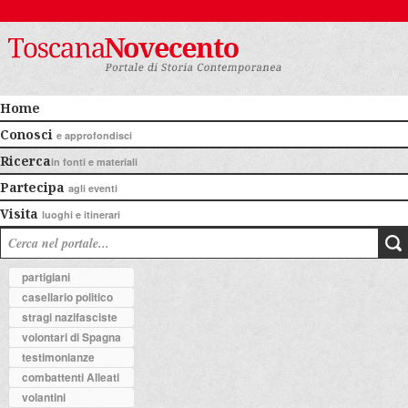
Home
Conosci
e approfondisci
Ricerca
in fonti e materiali
Partecipa
agli eventi
Visita
luoghi e itinerari
partigiani
casellario politico
stragi nazifasciste
volontari di Spagna
testimonianze
combattenti Alleati
volantini