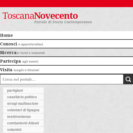
Home
Conosci
e approfondisci
Ricerca
in fonti e materiali
Partecipa
agli eventi
Visita
luoghi e itinerari
partigiani
casellario politico
stragi nazifasciste
volontari di Spagna
testimonianze
combattenti Alleati
volantini