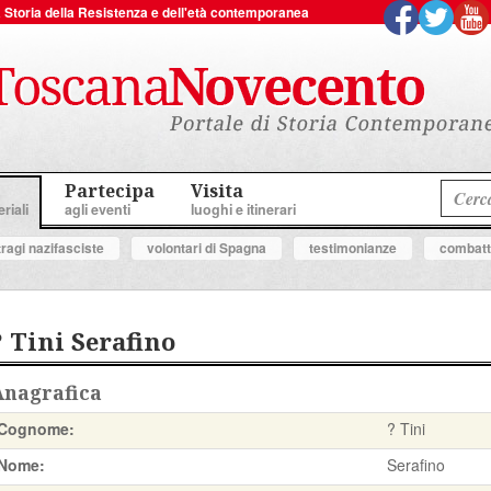
 la Storia della Resistenza e dell'età contemporanea
Partecipa
Visita
riali
agli eventi
luoghi e itinerari
tragi nazifasciste
volontari di Spagna
testimonianze
combatte
? Tini Serafino
Anagrafica
Cognome:
? Tini
Nome:
Serafino