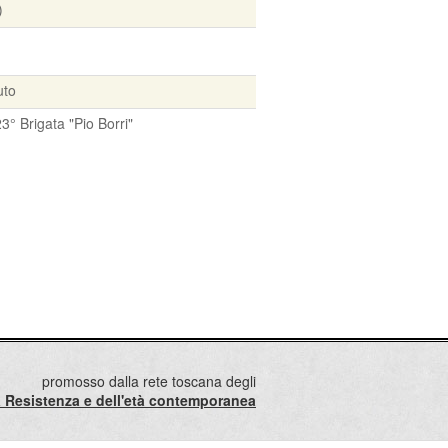
)
uto
23° Brigata "Pio Borri"
promosso dalla rete toscana degli
lla Resistenza e dell'età contemporanea