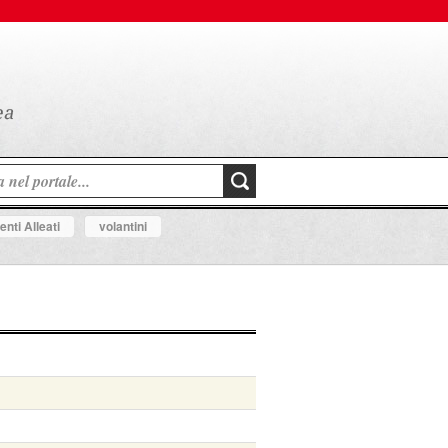
nti Alleati
volantini