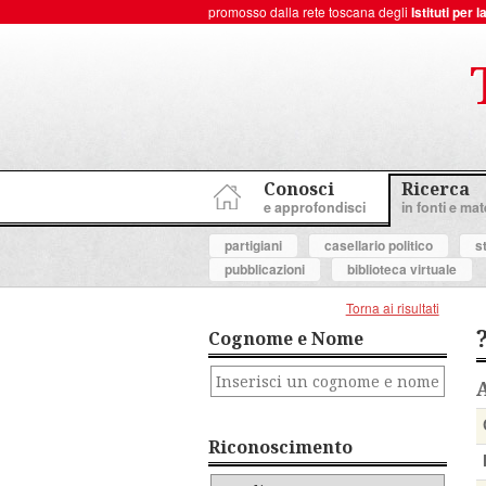
promosso dalla rete toscana degli
Istituti per
ToscanaNovecento Portale di Storia Contemporanea
Conosci
Ricerca
e approfondisci
in fonti e mate
partigiani
casellario politico
s
pubblicazioni
biblioteca virtuale
Torna ai risultati
Cognome e Nome
Riconoscimento