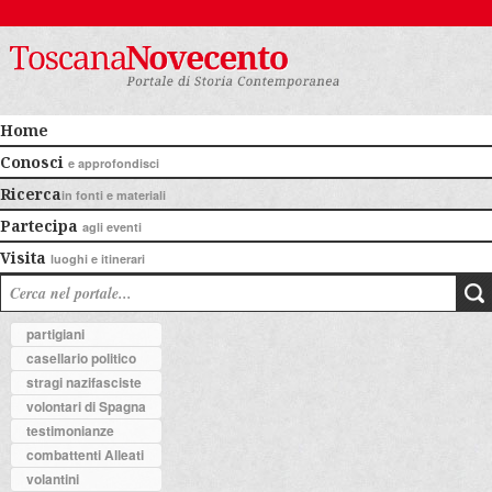
Home
Conosci
e approfondisci
Ricerca
in fonti e materiali
Partecipa
agli eventi
Visita
luoghi e itinerari
partigiani
casellario politico
stragi nazifasciste
volontari di Spagna
testimonianze
combattenti Alleati
volantini