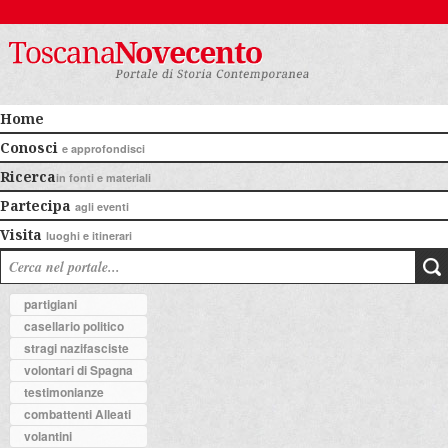
Home
Conosci
e approfondisci
Ricerca
in fonti e materiali
Partecipa
agli eventi
Visita
luoghi e itinerari
partigiani
casellario politico
stragi nazifasciste
volontari di Spagna
testimonianze
combattenti Alleati
volantini