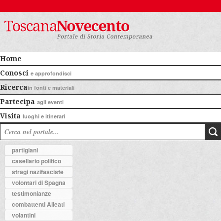
Home
Conosci
e approfondisci
Ricerca
in fonti e materiali
Partecipa
agli eventi
Visita
luoghi e itinerari
partigiani
casellario politico
stragi nazifasciste
volontari di Spagna
testimonianze
combattenti Alleati
volantini